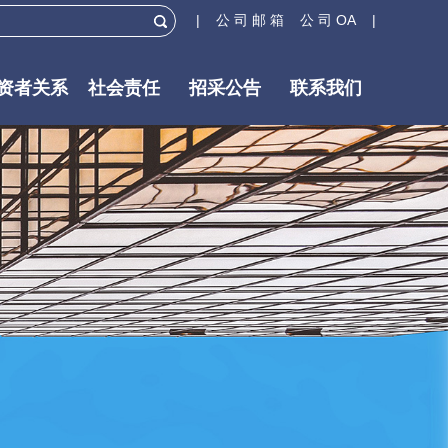
| 公 司 邮 箱
公 司 OA |
资者关系
社会责任
招采公告
联系我们