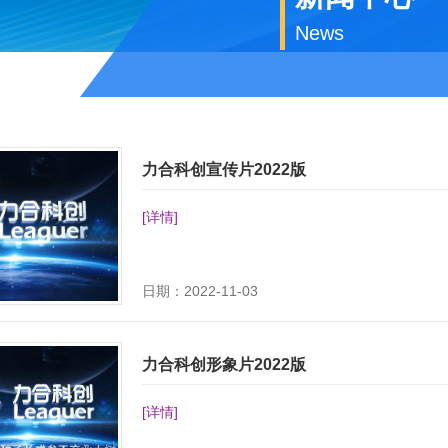
News
力合科创宣传片2022版
[详情]
日期：2022-11-03
力合科创形象片2022版
[详情]