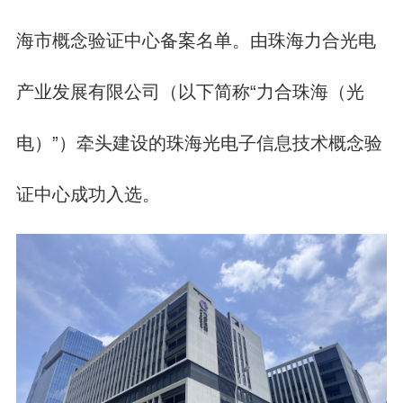
海市概念验证中心备案名单。由珠海力合光电
产业发展有限公司（以下简称“力合珠海（光
电）”）牵头建设的珠海光电子信息技术概念验
证中心成功入选。