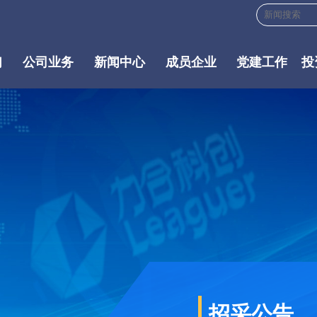
们
公司业务
新闻中心
成员企业
党建工作
投
招采公告