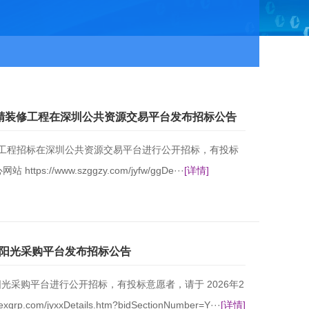
精装修工程在深圳公共资源交易平台发布招标公告
工程招标在深圳公共资源交易平台进行公开招标，有投标
s://www.szggzy.com/jyfw/ggDe···
[详情]
阳光采购平台发布招标公告
采购平台进行公开招标，有投标意愿者，请于 2026年2
om/jyxxDetails.htm?bidSectionNumber=Y···
[详情]