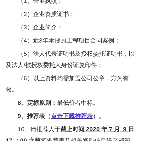
（
1
）营业执照；
（
2
）企业资质证书；
（
3
）企业简介；
（
4
）近
3
年承揽的工程项目合同案例；
（
5
）法人代表证明书及授权委托证明书，以
及法人
/
被授权委托人身份证复印件；
（
6
）以上资料均需加盖公司公章，方为有
效。
8、定标原则：
最低价者中标。
9、推荐表
（
点击下载推荐表
）。
10、请推荐人于
截止时间
2020
年
7
月
9
日
17
：
00
之前
将推荐表及相关资质信息送至邮箱