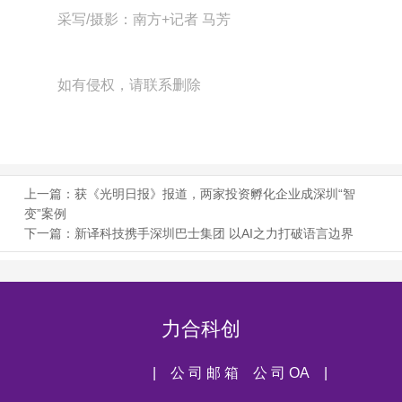
采写/摄影：南方+记者 马芳
如有侵权，请联系删除
上一篇：
获《光明日报》报道，两家投资孵化企业成深圳“智
变”案例
下一篇：
新译科技携手深圳巴士集团 以AI之力打破语言边界
力合科创
| 公 司 邮 箱
公 司 OA |