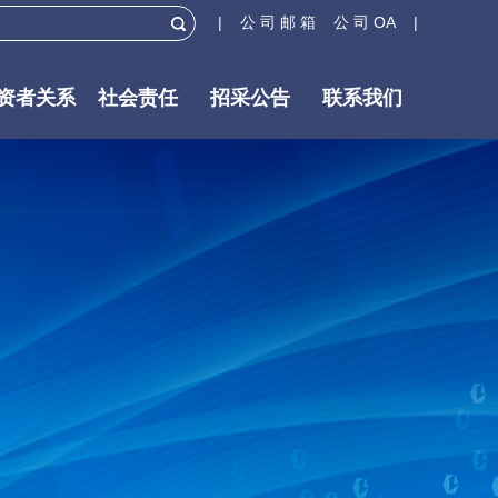
| 公 司 邮 箱
公 司 OA |
资者关系
社会责任
招采公告
联系我们