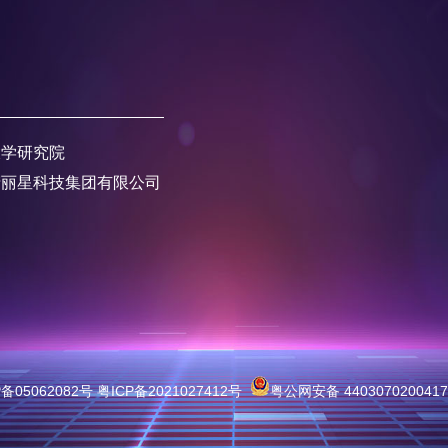
大学研究院
产丽星科技集团有限公司
05062082号 粤ICP备2021027412号
粤公网安备 440307020041