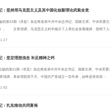
记：坚持用马克思主义及其中国化创新理论武装全党
出版的第22期《求是》杂志将发表中共中央总书记、国家主席、中央军委
》。 文章强调，马克思主义科学揭示了人类社会发展规律，指明了人类
1-17
记：坚定理想信念 补足精神之钙
版的第21期《求是》杂志将发表中共中央总书记、国家主席、中央军委
强调，革命理想高于天。中国共产党成立一百年来，始终是有崇高···
1-02
记：扎实推动共同富裕