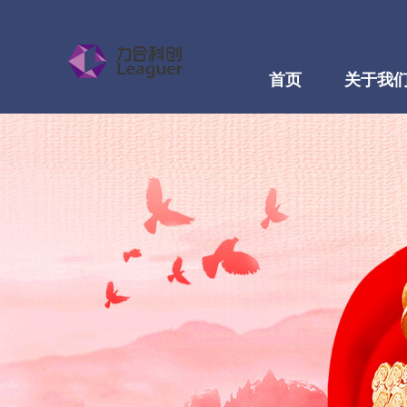
首页
关于我