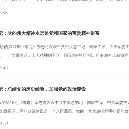
9-18
记：党的伟大精神永远是党和国家的宝贵精神财富
的第17期《求是》杂志将发表中共中央总书记、国家主席、中央军委
。 文章强调，人无精神则不立，国无精神则不强。唯有精神上站得住、站
9-02
记：总结党的历史经验，加强党的政治建设
版的第16期《求是》杂志将发表中共中央总书记、国家主席、中央军委
章强调，党的政治建设是一个永恒课题。党的十九大旗帜鲜明把党的政治
8-16