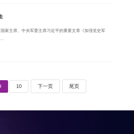
走
、国家主席、中央军委主席习近平的重要文章《加强党史军
·
9
10
下一页
尾页