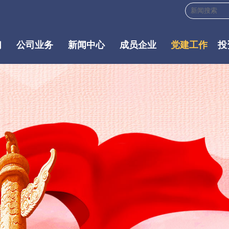
们
公司业务
新闻中心
成员企业
党建工作
投