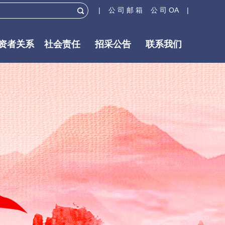
| 公 司 邮 箱
公 司 OA |
资者关系
社会责任
招采公告
联系我们