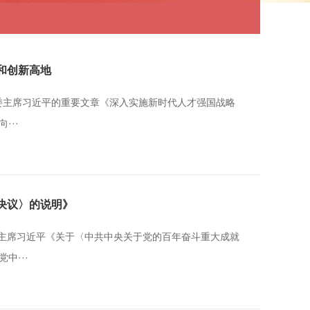
和创新高地
军委主席习近平的重要文章《深入实施新时代人才强国战略
··
决议〉的说明》
主席习近平《关于〈中共中央关于党的百年奋斗重大成就
···