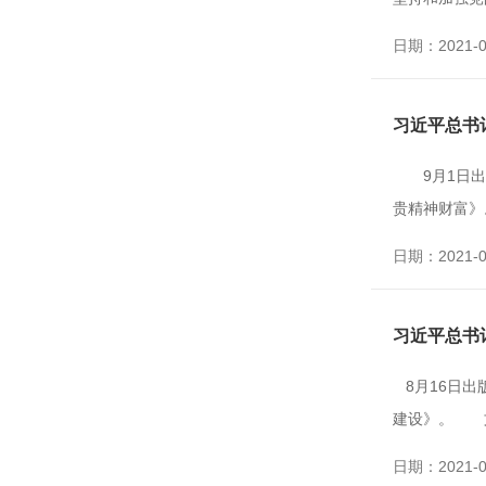
日期：2021-0
习近平总书
9月1日出版
贵精神财富》
日期：2021-0
习近平总书
8月16日出
建设》。 文
日期：2021-0