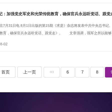
记：加强党史军史和光荣传统教育，确保官兵永远听党话、跟党
月31日电 8月1日出版的第15期《求是》杂志将发表中共中央总书记
教育，确保官兵永远听党话、跟党走》。 文章强调，我军之所以能够··
8-02
首页
上一页
···
6
7
8