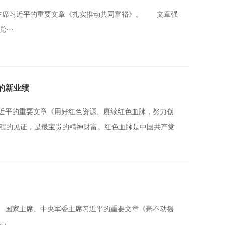
委主席习近平的重要文章《扎实推动共同富裕》。 文章强
···
的新业绩
习近平的重要文章《用好红色资源、赓续红色血脉，努力创
程的见证，是最宝贵的精神财富。红色血脉是中国共产党
记、国家主席、中央军委主席习近平的重要文章《毫不动摇
·