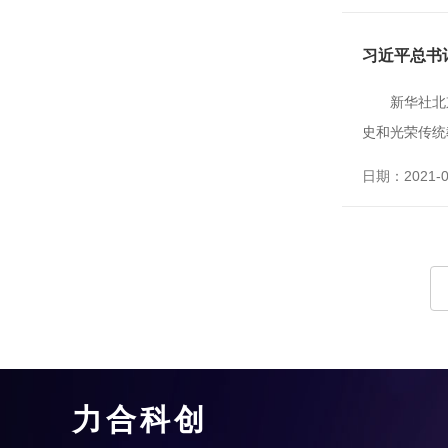
习近平总书
新华社北京7
史和光荣传统
日期：2021-0
力合科创