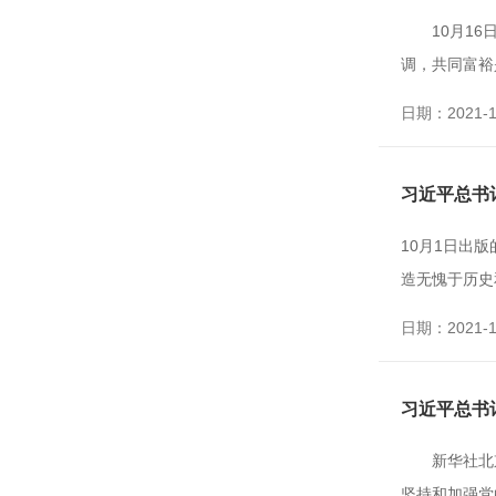
10月16日
调，共同富裕
日期：2021-1
习近平总书
10月1日出
造无愧于历史
政治···
日期：2021-1
习近平总书
新华社北京9
坚持和加强党