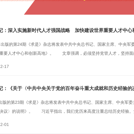
记：深入实施新时代人才强国战略 加快建设世界重要人才中心
出版的第24期《求是》杂志将发表中共中央总书记、国家主席、中央
重要人才中心和创新高地》。 文章强调，必须坚持党管人才，坚持面向·
2-17
记：《关于〈中共中央关于党的百年奋斗重大成就和历史经验的
版的第23期《求是》杂志将发表中共中央总书记、国家主席、中央军委
决议〉的说明》。 习近平指出，我们党历来高度注重总结历史经验。党中
2-01