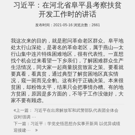
习近平：在河北省阜平县考察扶贫
开发工作时的讲话
发布时间：2021-05-16
浏览次数：
2661
我这次来的目的，就是慰问革命老区群众。阜平地
处太行山深处，是著名的革命老区，属于燕山—太
行山集中连片特殊困难地区，很有代表性。一直想
找个机会过来看望一下乡亲们，了解困难群众生产
生活情况，同大家一起商量脱贫致富之策。要看就
要真看，看真贫，通过典型了解贫困地区真实情
况，窥一斑而见全豹。这有利于正确决策。本来很
贫困，却粉饰太平，结果只会把事情办糟。有的地
方贫困，原因是多方面的，不等于工作没做好，大
家不要有顾虑。
上一篇： 习近平在出席解放军和武警部队代表团全体会
议时强调 ···
下一篇：习近平：学党史悟思想办实事开新局 以优异成绩
迎接建···