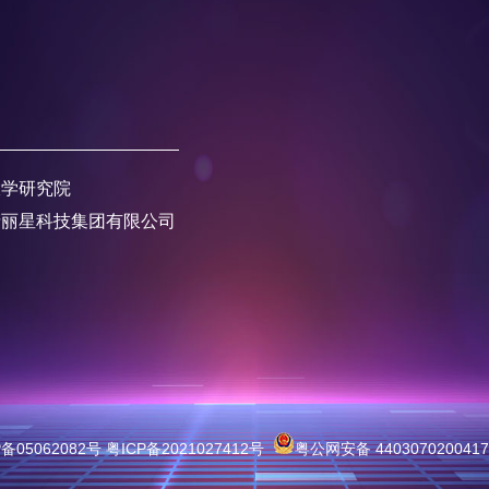
大学研究院
产丽星科技集团有限公司
05062082号 粤ICP备2021027412号
粤公网安备 440307020041