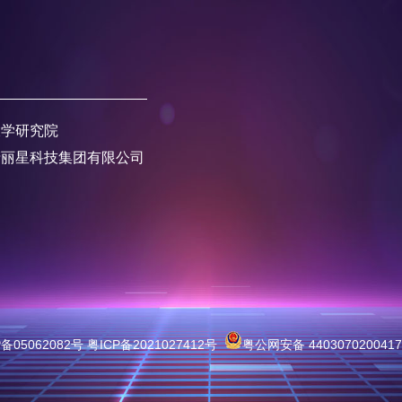
大学研究院
产丽星科技集团有限公司
05062082号 粤ICP备2021027412号
粤公网安备 440307020041