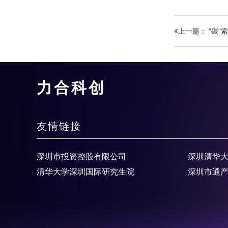
上一篇： "碳"
力合科创
友情链接
深圳市投资控股有限公司
深圳清华
清华大学深圳国际研究生院
深圳市通