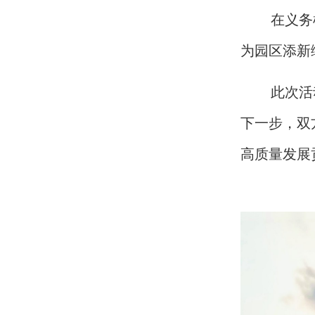
在义务
为园区添新
此次活
下一步，双
高质量发展