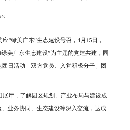
246
“绿美广东”生态建设号召，4月15日，
力绿美广东生态建设”为主题的党建共建，同
主题团日活动。双方党员、入党积极分子、团
园展厅，了解园区规划、产业布局与建设成
验、业务协同、生态建设等深入交流，达成