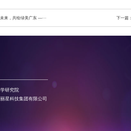
索未来，共绘绿美广东 —···
下一篇
大学研究院
产丽星科技集团有限公司