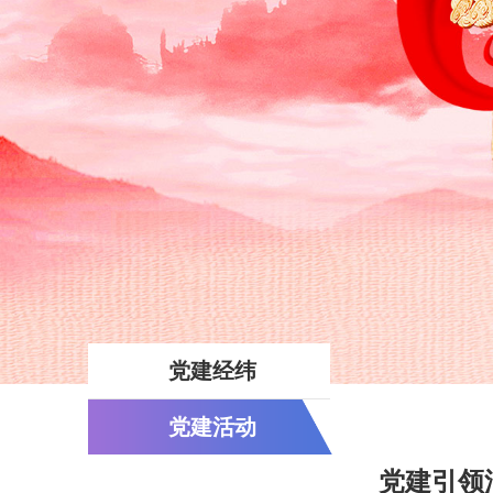
党建经纬
党建活动
党建引领