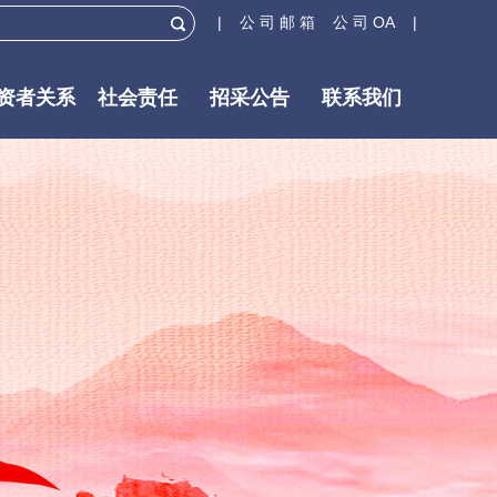
| 公 司 邮 箱
公 司 OA |
资者关系
社会责任
招采公告
联系我们