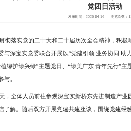
党团日活动
发布时间：2026-04-16
浏览次数：
1
贯彻落实党的二十大和二十届历次全会精神，积极响应
委与深宝实党委联合开展以“党建引领 业务协同 助
绿植绿护绿兴绿”主题党日、“绿美广东 青年先行”
参与。
天，全体人员前往参观深宝实新桥东先进制造产业
信了解。随后双方开展党建共建座谈，围绕党建经