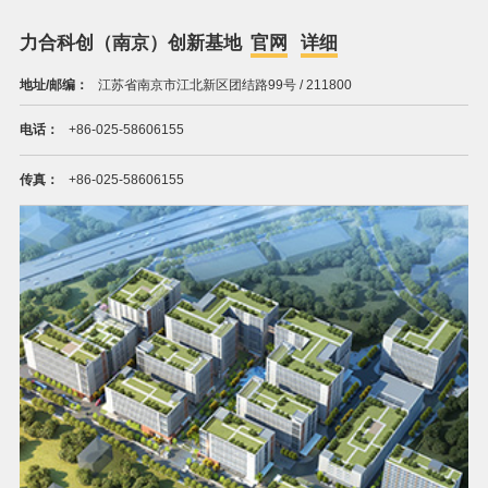
力合科创（南京）创新基地
官网
详细
地址/邮编：
江苏省南京市江北新区团结路99号 / 211800
电话：
+86-025-58606155
传真：
+86-025-58606155