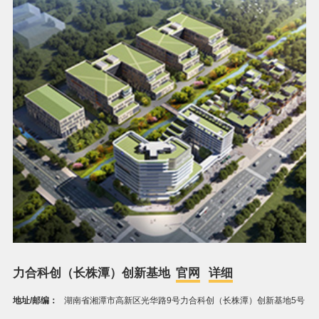
力合科创（长株潭）创新基地
官网
详细
地址/邮编：
湖南省湘潭市高新区光华路9号力合科创（长株潭）创新基地5号