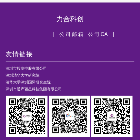
力合科创
| 公 司 邮 箱
公 司 OA |
友情链接
深圳市投资控股有限公司
深圳清华大学研究院
清华大学深圳国际研究生院
深圳市通产丽星科技集团有限公司