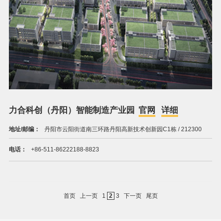
力合科创（丹阳）智能制造产业园
官网
详细
地址/邮编：
丹阳市云阳街道南三环路丹阳高新技术创新园C1栋 / 212300
电话：
+86-511-86222188-8823
首页
上一页
1
2
3
下一页
尾页